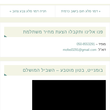
«
דמוי סלע חום בישוב כרמית
חנייה דמוי סלע צבע צהוב
»
פנו אלינו ותקבלו הצעת מחיר משתלמת
מופיד –
050-8553291
דוא"ל:
mofed3291@gmail.com
בומנייט, בטון מוטבע – השביל המושלם