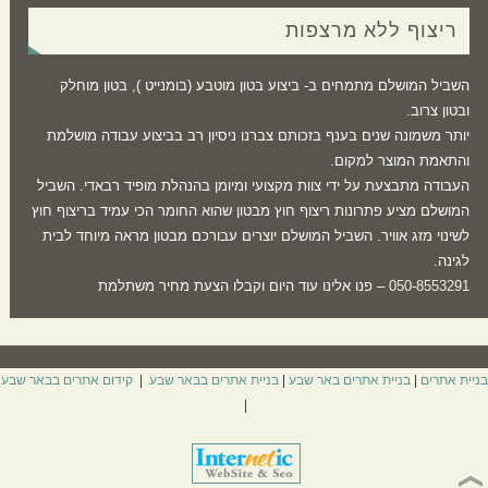
ריצוף ללא מרצפות
השביל המושלם מתמחים ב- ביצוע בטון מוטבע (בומנייט ), בטון מוחלק
ובטון צרוב.
יותר משמונה שנים בענף בזכותם צברנו ניסיון רב בביצוע עבודה מושלמת
והתאמת המוצר למקום.
העבודה מתבצעת על ידי צוות מקצועי ומיומן בהנהלת מופיד רבאדי. השביל
המושלם מציע פתרונות ריצוף חוץ מבטון שהוא החומר הכי עמיד בריצוף חוץ
לשינוי מזג אוויר. השביל המושלם יוצרים עבורכם מבטון מראה מיוחד לבית
לגינה.
050-8553291
– פנו אלינו עוד היום וקבלו הצעת מחיר משתלמת
בניית אתרים
|
בניית אתרים באר שבע
|
בניית אתרים בבאר שבע
|
קידום אתרים בבאר שבע
|