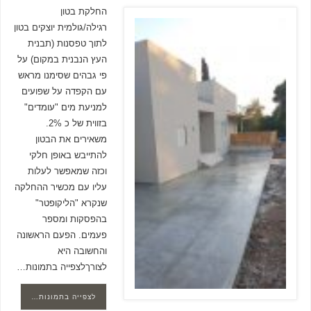
החלקת בטון
רגילה/גולמית יוצקים בטון
לתוך טפסנות (תבנית
העץ הנבנית במקום) על
פי גבהים שסימנו מראש
עם הקפדה על שפועים
למניעת מים "עומדים"
בזווית של כ 2%.
משאירים את הבטון
להתייבש באופן חלקי
וכזה שמאפשר לעלות
עליו עם מכשיר ההחלקה
שנקרא "הליקופטר"
בהפסקות ומספר
פעמים. הפעם הראשונה
והחשובה היא
לצורךלצפייה בתמונות…
לצפייה בתמונות…