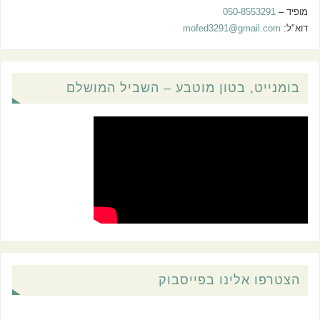
מופיד –
050-8553291
דוא"ל:
mofed3291@gmail.com
בומנייט, בטון מוטבע – השביל המושלם
הצטרפו אלינו בפייסבוק