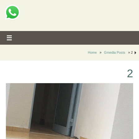
Home
»
Gmedia Posts
»
2
2