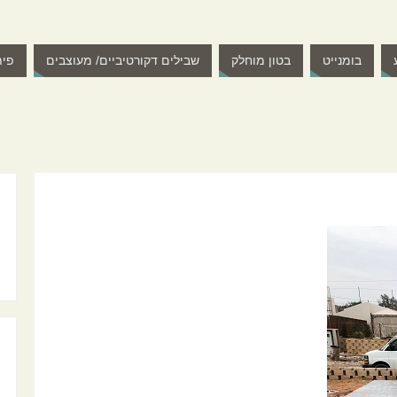
בומנייט
בטון מוחלק
שבילים דקורטיביים/ מעוצבים
פית