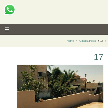
Home
»
Gmedia Posts
»
17
17