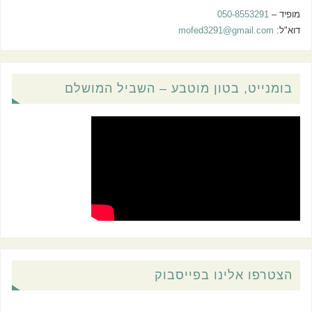
מופיד –
050-8553291
דוא"ל:
mofed3291@gmail.com
בומנייט, בטון מוטבע – השביל המושלם
הצטרפו אלינו בפייסבוק