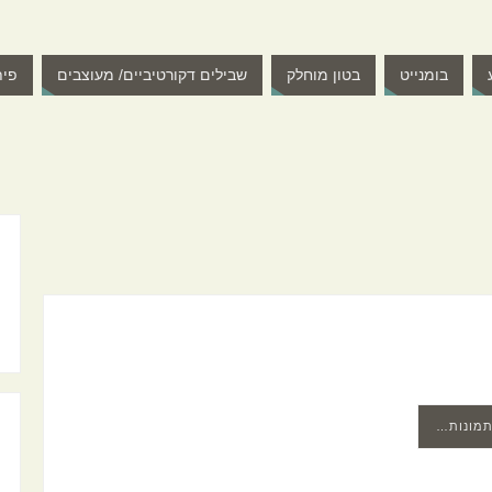
בומנייט
בטון מוחלק
שבילים דקורטיביים/ מעוצבים
פית
תמונות…