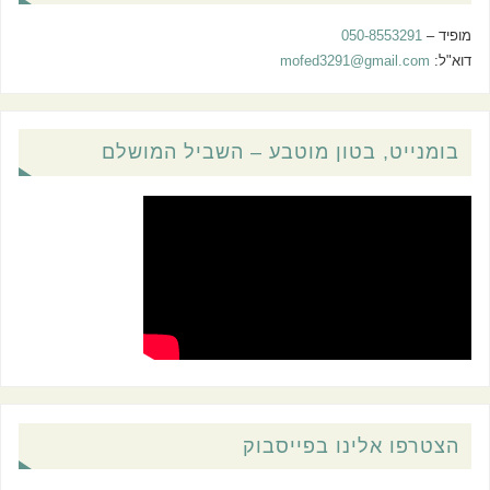
מופיד –
050-8553291
דוא"ל:
mofed3291@gmail.com
בומנייט, בטון מוטבע – השביל המושלם
הצטרפו אלינו בפייסבוק