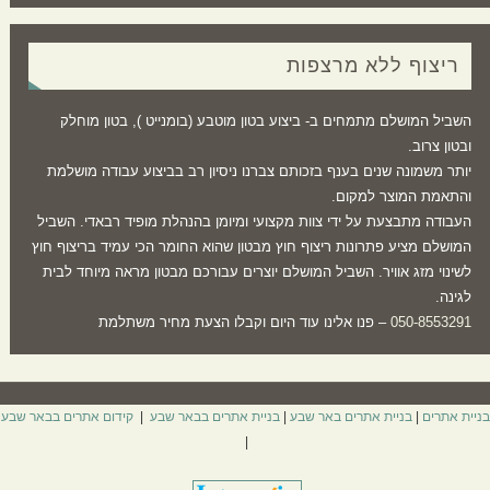
ריצוף ללא מרצפות
השביל המושלם מתמחים ב- ביצוע בטון מוטבע (בומנייט ), בטון מוחלק
ובטון צרוב.
יותר משמונה שנים בענף בזכותם צברנו ניסיון רב בביצוע עבודה מושלמת
והתאמת המוצר למקום.
העבודה מתבצעת על ידי צוות מקצועי ומיומן בהנהלת מופיד רבאדי. השביל
המושלם מציע פתרונות ריצוף חוץ מבטון שהוא החומר הכי עמיד בריצוף חוץ
לשינוי מזג אוויר. השביל המושלם יוצרים עבורכם מבטון מראה מיוחד לבית
לגינה.
050-8553291
– פנו אלינו עוד היום וקבלו הצעת מחיר משתלמת
בניית אתרים
|
בניית אתרים באר שבע
|
בניית אתרים בבאר שבע
|
קידום אתרים בבאר שבע
|