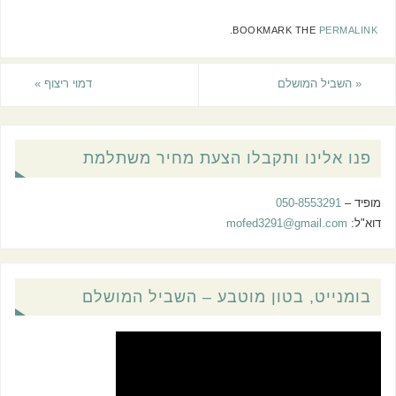
.
BOOKMARK THE
PERMALINK
«
השביל המושלם
דמוי ריצוף
»
פנו אלינו ותקבלו הצעת מחיר משתלמת
מופיד –
050-8553291
דוא"ל:
mofed3291@gmail.com
בומנייט, בטון מוטבע – השביל המושלם