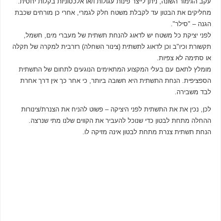
עקב הגימור השונה, ניתן לייצר פינות עגולות ו/או אלכסוניות בקלות יחסית.
מחליקים את הבטון עד לקבלת משטח חלק לגמרי, אחרי כן מורחים שכבת
הגנה – "סילר".
לפני יציקת כל משטח יש לדאוג להנחת תשתית של מעברי מים, חשמל,
תקשורת וכיו"ב וכן לדאוג לתשתית (צינור השחלה) רזרבית למקרה של תקלה
או סתימה לא צפיות.
מומלץ לתאם עם בעלי המקצוע המתאימים הנוגעים לתחום של התשתית
הספציפית. הנחת התשתית היא חשובה ביותר, כי אחר כך אין דרך אחרת
לבד משבירה.
לכן, נכין את את התשתית לפני היציקה – פשוט להניח את הצנרת/צינורות
ההחלה מתחת לבטון כדי שנוכל להעביר את הקווים שלנו מתי שנרצה.
הנחת תשתית צנרת מתחת לבטון אינה מזיקה לו.