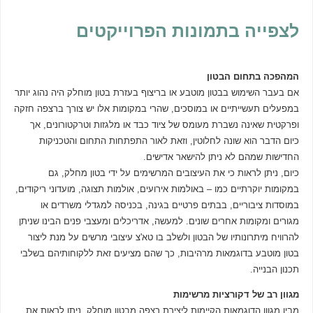
לצפייה בתמונות הפרוייקטים
המהפכה בתחום הבטון
אם בעבר השימוש בבטון מוטבע או בריצוף בעזרת בטון מוחלק היה נהוג יותר
במפעלים תעשייתיים או במוסכים, שהרי במקומות אלו יש צורך ברצפה חזקה
ופרקטית שאינה נשברת מעומס של ציוד כבד או מלגזות וטרקטורונים, אך
כיום הדבר הוא שונה לחלוטין, וזאת לאור התפתחות התחום והטכניקות
החדישות שמהם לא ניתן להישאר אדישים.
כיום, ניתן לראות כי את העיצובים המרשימים על ידי בטון מחלק, גם
במקומות יוקרתיים כמו – באולמות אירועים, אולמות תצוגה, מועדוני ריקודים,
במוסדות ציבוריים, בבתים פרטיים בגינה, בכניסה למגדלי משרדים או
מגורים ומקומות אחרים שונים. למעשה, אדריכלים ומעצבי פנים הבינו שניתן
להרוויח מיתרונותיו של הבטון ולשלב בו טא'צ עיצובי מרשים על מנת ליצור
בטון מוטבע בדוגמאות מרהיבות, כך שהם מציעים זאת ללקוחותיהם בשלבי
תכנון הבנייה.
מגוון רב של דקורציות מרשימות
מבין מגוון הדוגמאות הקיימות ליצירת רצפה מבטון מוחלק, ניתן לראות את