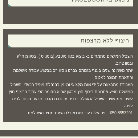
ריצוף ללא מרצפות
השביל המושלם מתמחים ב- ביצוע בטון מוטבע (בומנייט ), בטון מוחלק
ובטון צרוב.
יותר משמונה שנים בענף בזכותם צברנו ניסיון רב בביצוע עבודה מושלמת
והתאמת המוצר למקום.
העבודה מתבצעת על ידי צוות מקצועי ומיומן בהנהלת מופיד רבאדי. השביל
המושלם מציע פתרונות ריצוף חוץ מבטון שהוא החומר הכי עמיד בריצוף חוץ
לשינוי מזג אוויר. השביל המושלם יוצרים עבורכם מבטון מראה מיוחד לבית
לגינה.
050-8553291
– פנו אלינו עוד היום וקבלו הצעת מחיר משתלמת